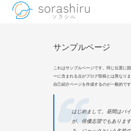
Skip
to
content
sorashiru
You can feel with
サンプルページ
これはサンプルページです。同じ位置に固
ーに含まれる点がブログ投稿とは異なりま
自己紹介ページを作成するのが一般的です
はじめまして。昼間はバ
が、俳優志望でもありま
み、ジャックという名前