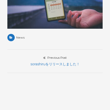
News
Previous Post
投
Previous
sorashiruをリリースしました！
稿
post:
ナ
ビ
ゲ