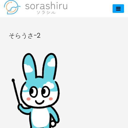
Skip
to
sorashiru – ソラ
content
シル
そらうさ-2