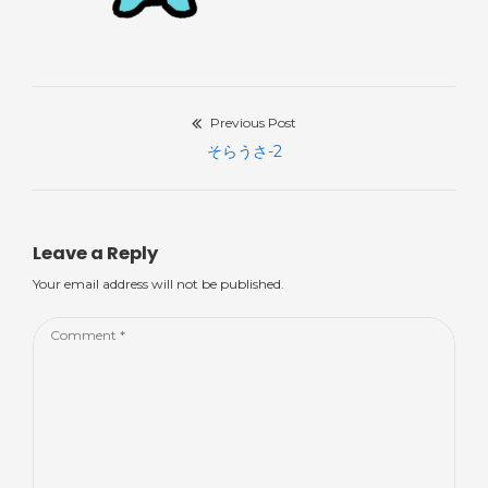
Previous Post
投
Previous
そらうさ-2
稿
post:
ナ
Leave a Reply
ビ
Your email address will not be published.
ゲ
Comment
ー
*
シ
ョ